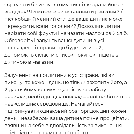
сортувати білизну, в тому числі складати його в
кінці дня! Чи можете ви встановити ранковий /
післяобідній чайний стіл, де ваша дитина може
перекусити, коли голодний? Дозвольте дитині
нарізати собі фрукти і намазати маслом свій хліб.
Обговоріть і залучіть вашої дитини в усі
повсякденні справи, що буде пити чай,
допоможіть скласти список покупок і підете з
дитиною в магазин.
Залучення вашої дитини в усі справи, які ви
виконуєте кожен день, не тільки захопить його, а
й дасть йому велику вдячність за роботу і
навички, необхідні для повсякденної турботи про
навколишнє середовище. Намагайтеся
підтримувати однаковий розпорядок дня кожен
день, і незабаром ваша дитина почне процвітати,
взявши на себе відповідальність за виконання
всієї цієї цілеспрямованої роботи.