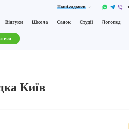
Наші садочки
Відгуки
Школа
Садок
Студії
Логопед
атися
дка Київ
і