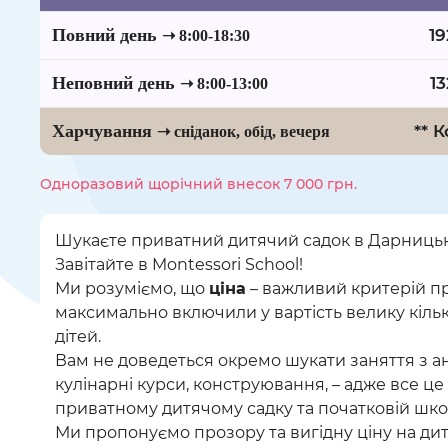
Повний день
19
➝ 8:00-18:30
Неповний день
13
➝ 8:00-13:00
Харчування
** 
➝ сніданок, обід, вечеря
Одноразовий щорічний внесок 7 000 грн.
Шукаєте приватний дитячий садок в Дарницьк
Завітайте в Montessori School!
Ми розуміємо, що
ціна
– важливий критерій пр
максимально включили у вартість велику кільк
дітей.
Вам не доведеться окремо шукати заняття з анг
кулінарні курси, конструювання, – адже все це
приватному дитячому садку та початковій школ
Ми пропонуємо прозору та вигідну ціну на дит