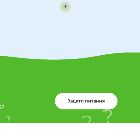
?
?
Задати питання
😉
?
?