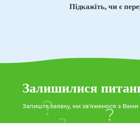
Підкажіть, чи є пер
Залишилися питан
?
?
Залиште заявку, ми зв'яжемося з Вами п
?
?