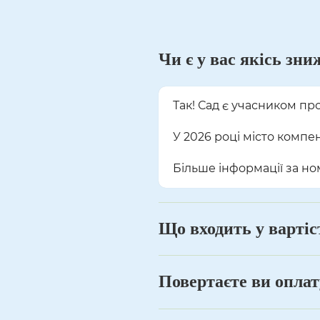
Чи є у вас якісь зни
Так! Сад є учасником пр
У 2026 році місто компе
Більше інформації за н
Що входить у варті
Повертаєте ви оплату