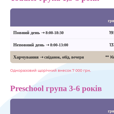
грн
Повний день
19
➝ 8:00-18:30
Неповний день
13
➝ 8:00-13:00
Харчування
** 
➝ сніданок, обід, вечеря
Одноразовий щорічний внесок 7 000 грн.
Preschool група 3-6 років
грн