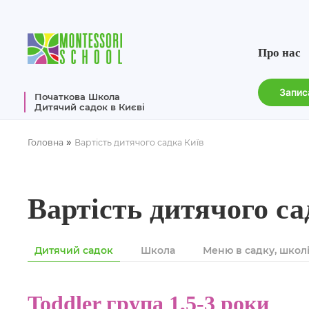
Про нас
Запис
Початкова Школа
Дитячий садок в Києві
»
Головна
Вартість дитячого садка Київ
Вартість дитячого са
Дитячий садок
Школа
Меню в садку, школ
Toddler група 1,5-3 роки