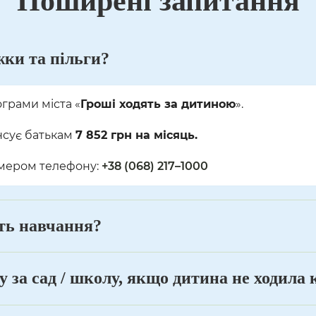
Поширені запитання
жки та пільги?
ограми міста «
Гроші ходять за дитиною
».
нсує батькам
7 852 грн на місяць.
омером телефону:
+38 (068) 217–1000
сть навчання?
 за сад / школу, якщо дитина не ходила 