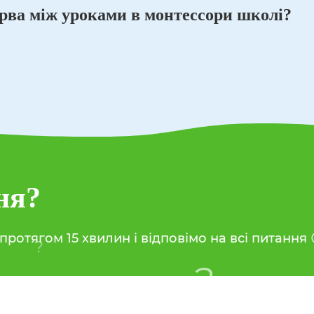
ерва між уроками в монтессори школі?
ня?
?
ротягом 15 хвилин і відповімо на всі питання 
?
?
?
?