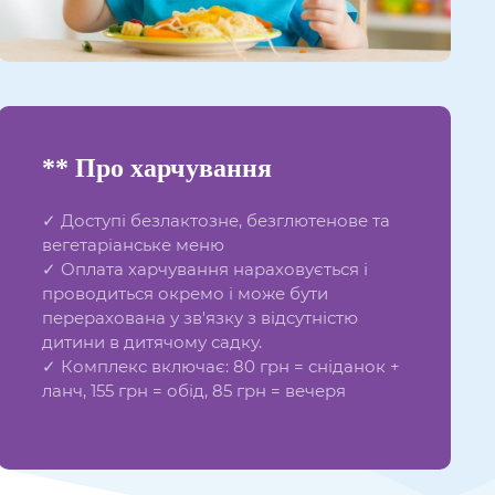
** Про харчування
✓ Доступі безлактозне, безглютенове та
вегетаріанське меню
✓ Оплата харчування нараховується і
проводиться окремо і може бути
перерахована у зв'язку з відсутністю
дитини в дитячому садку.
✓ Комплекс включає: 80 грн = сніданок +
ланч, 155 грн = обід, 85 грн = вечеря