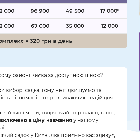
2 000
96 900
49 500
17 000*
2 000
67 000
35 000
12 000
Комплекс = 320 грн в день
ому районі Києва за доступною ціною?
и виборі садка, тому не підвищуємо та
ість різноманітних розвиваючих студій для
лійської мови, творчі майстер-класи, танці,
включено в ціну навчання
у нашому
і.
ячий садок у Києві, яка приємно вас здивує,