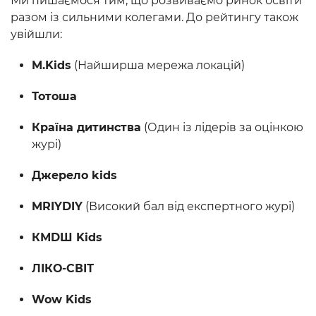
Ми пишаємося тим, що розвиваємо ринок освіти
разом із сильними колегами. До рейтингу також
увійшли:
M.Kids
(Найширша мережа локацій)
Тотоша
Країна дитинства
(Один із лідерів за оцінкою
журі)
Джерело kids
MRIYDIY
(Високий бал від експертного журі)
КМDШ Kids
ЛІКО-СВІТ
Wow Kids