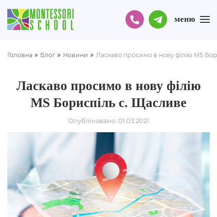
меню
»
»
»
Головна
Блог
Новини
Ласкаво просимо в нову філію MS Бор
Ласкаво просимо в нову філію
MS Бориспіль с. Щасливе
Опубліковано: 01.03.2021