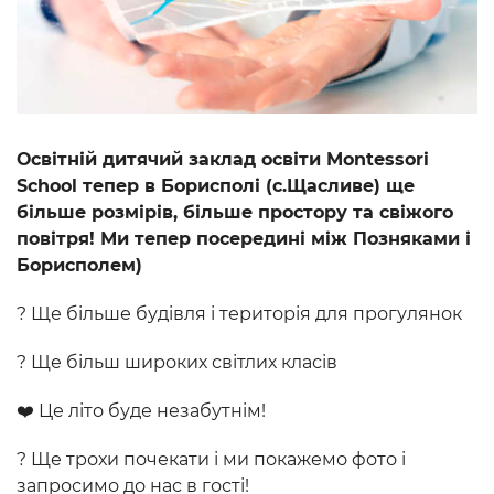
Освітній дитячий заклад освіти Montessori
School тепер в Борисполі (с.Щасливе) ще
більше розмірів, більше простору та свіжого
повітря! Ми тепер посередині між Позняками і
Борисполем)
? Ще більше будівля і територія для прогулянок
? Ще більш широких світлих класів
❤️ Це літо буде незабутнім!
? Ще трохи почекати і ми покажемо фото і
запросимо до нас в гості!